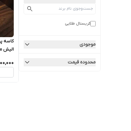
کریستال طلایی
موجودی
الیش م
محدوده قیمت
00,000