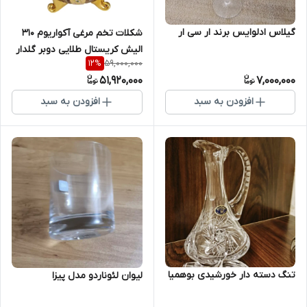
گیلاس ادلوایس برند ار سی ار
شکلات تخم مرغی آکواریوم 310
الیش کریستال طلایی دوبر گلدار
59,000,000
12
%
51,920,000
7,000,000
افزودن به سبد
افزودن به سبد
تنگ دسته دار خورشیدی بوهمیا
لیوان لئوناردو مدل پیزا