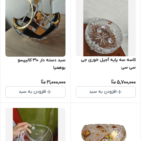
کاسه سه پایه آجیل خوری جی
سبد دسته دار 310 کالیپسو
سی سی
بوهمیا
21,000,000
5,700,000
افزودن به سبد
افزودن به سبد