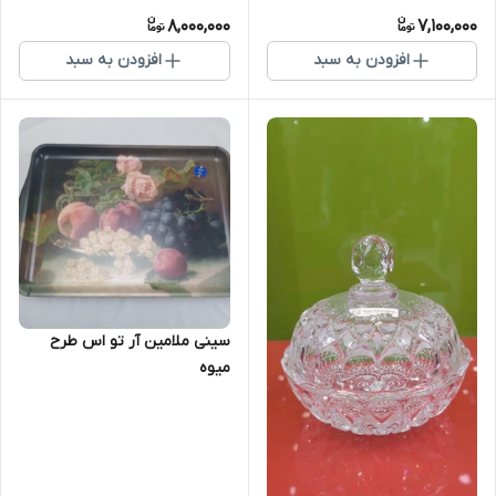
8,000,000
7,100,000
افزودن به سبد
افزودن به سبد
سینی ملامین آر تو اس طرح
میوه