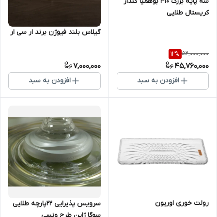
سه پایه بزرگ 310 بوهمیا گلدار
کریستال طلایی
گیلاس بلند فیوژن برند ار سی ار
52,000,000
12
%
7,000,000
45,760,000
افزودن به سبد
افزودن به سبد
رولت خوری اوریون
سرویس پذیرایی 22پارچه طلایی
سوگا ژاپن طرح ونسی