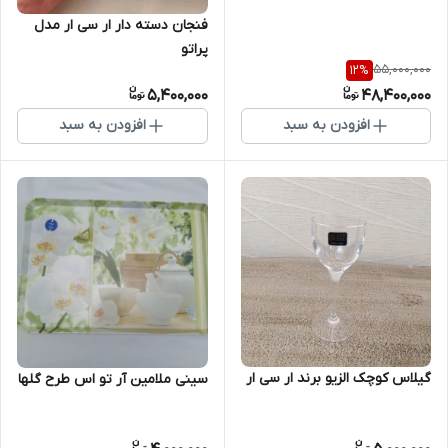
فنجان دسته دار ار سی ار مدل
پراتو
55,000,000
12
%
5,400,000
48,400,000
افزودن به سبد
افزودن به سبد
گیلاس کوچک الزیو برند ار سی ار
سینی ملامین آر تو اس طرح گلها