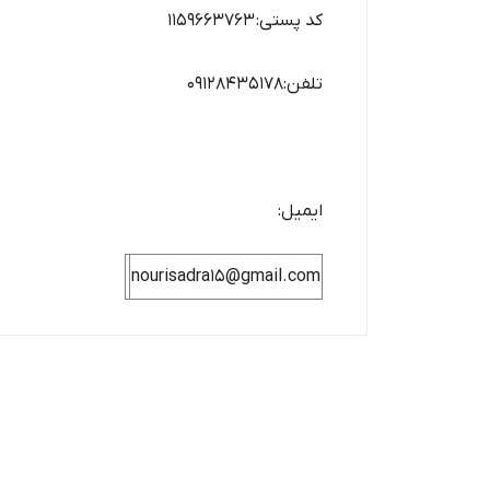
کد پستی: 1159663763
تلفن:09128435178
ایمیل:
nourisadra15@gmail.com