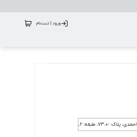
ورود | ثبت‌نام
-73.0، طبقه: 2،