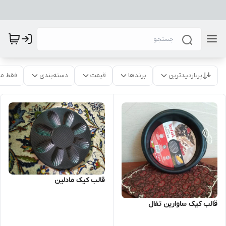
پربازدیدترین
برندها
قیمت
دسته‌بندی
فقط م
قالب کیک مادلین
قالب کیک ساوارین تفال