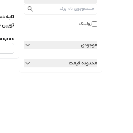
تابه دس
زولینگ
تویین ن
00,000
موجودی
محدوده قیمت