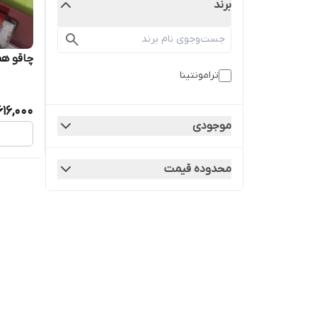
برند
چاقو همه کاره
ترامونتینا
616,000
موجودی
محدوده قیمت