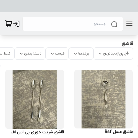
قاشق
پربازدیدترین
برندها
قیمت
دسته‌بندی
فقط م
قاشق عسل Bsf
قاشق شربت خوری بی اس اف