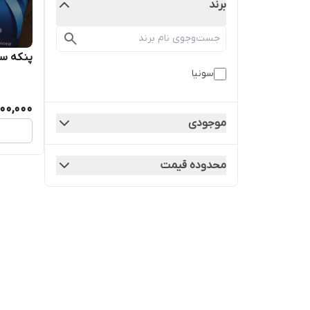
برند
پنکه سو
سونیا
000,000
موجودی
محدوده قیمت