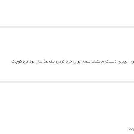
کوچک
ید.