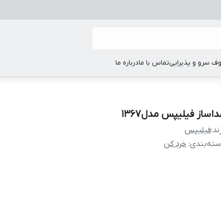
ف سرو و پذیرایی
تماس با ما
درباره ما
داساز فیلیپس مدل1367
ند:
فیلیپس
ته‌بندی
:
خرد کن