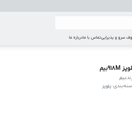
ف سرو و پذیرایی
تماس با ما
درباره ما
پز 918Mبیم
ند:
بیم
ته‌بندی
:
پلوپز