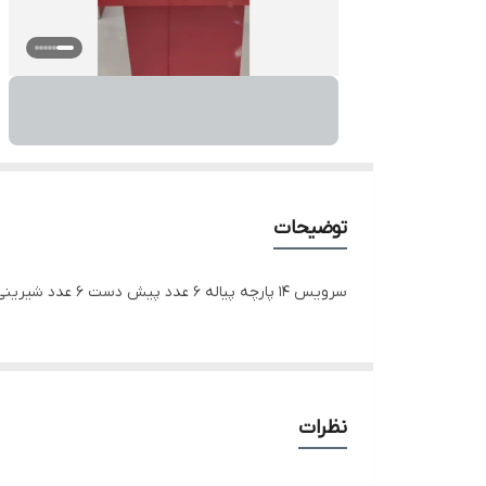
توضیحات
سرویس 14 پارچه پیاله 6 عدد پیش دست 6 عدد شیرینی کرد بدون پایه 1عدد کاسه آجیل 1عدد حک B کریستال بوهمیا
نظرات