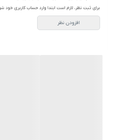
جنس پارچ پلاستیک فشرده
برای ثبت نظر، لازم است ابتدا وارد حساب کاربری خود شو
جنس بدنه پلاستیک
افزودن نظر
تیغه فولادی برای یخ
قابلیت جداسازی قطعات
قابلیت شست و شو با ماشین ظرفشویی
گارانتی شکوفا الکتریک سرویس