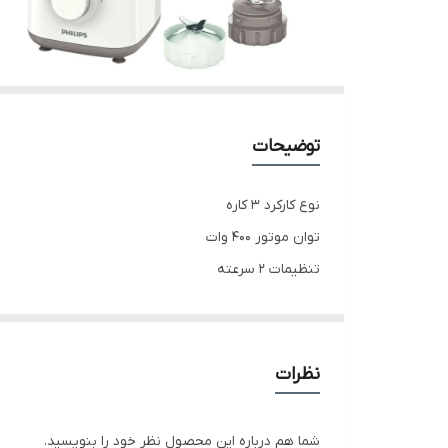
توضیحات
نوع کارکرد ۳ کاره
توان موتور ۴۰۰ وات
تنظیمات ۲ سرعته
عملکرد پالس دارد
ظرفیت پارچ بين ۱،۵ تا ۱،۲۵ لیتر
قفل بست در دارد
نظرات
شامل مخلوط کن،اسیاب،خرد کن
وزن ۲،۴ کیلوگرم
شما هم درباره این محصول نظر خود را بنویسید.