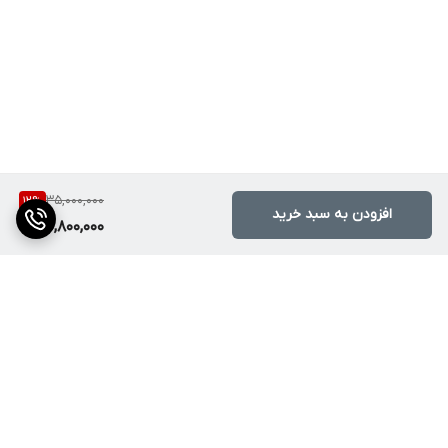
35,000,000
12
%
افزودن به سبد خرید
30,800,000
برگشت به بالا