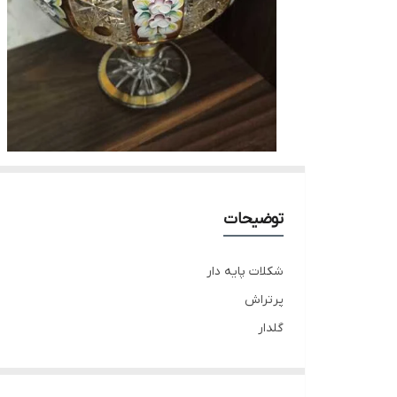
توضیحات
شکلات پایه دار
پرتراش
گلدار
ارتفاع 25سانت
دهانه 20سانت