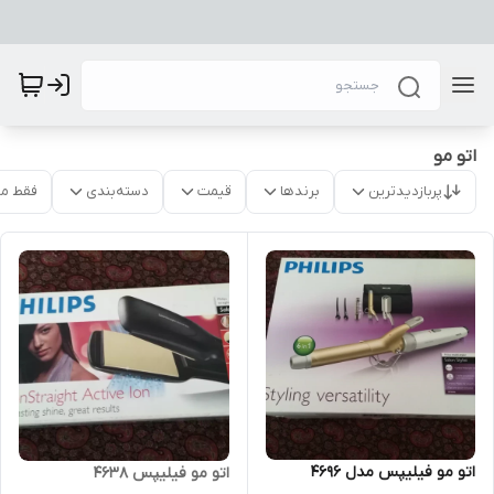
اتو مو
پربازدیدترین
برندها
قیمت
دسته‌بندی
فقط م
اتو مو فیلیپس مدل 4696
اتو مو فیلیپس 4638