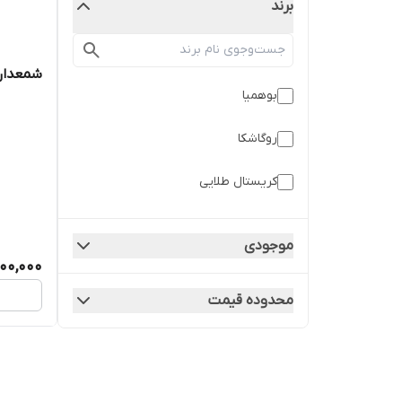
برند
شمعدان 
بوهمیا
روگاشکا
کریستال طلایی
موجودی
600,000
محدوده قیمت