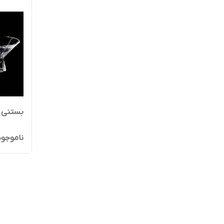
بستنی 
ناموجود