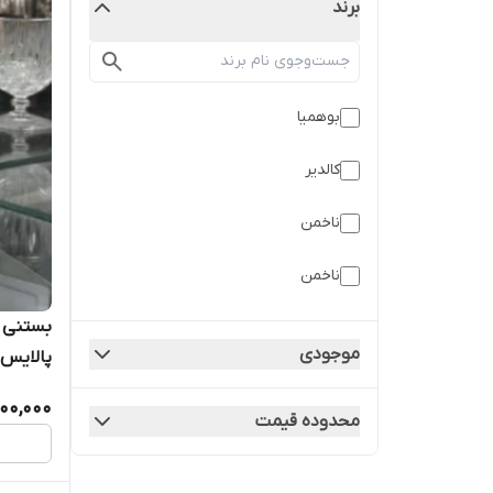
برند
بوهمیا
کالدیر
ناخمن
ناخمن
بستنی خ
موجودی
پالایس
000,000
محدوده قیمت