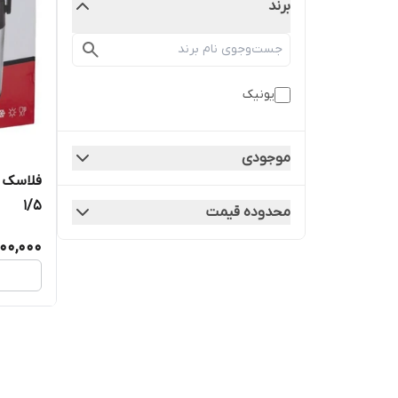
برند
یونیک
موجودی
۱/۵
محدوده قیمت
00,000