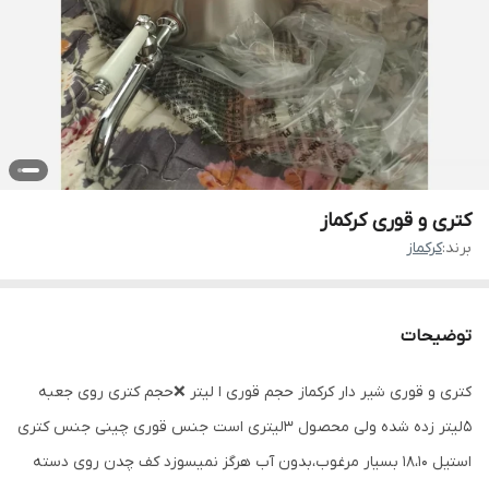
کتری و قوری کرکماز
برند:
کرکماز
توضیحات
کتری و قوری شیر دار کرکماز حجم قوری ا لیتر ❌حجم کتری روی جعبه
5لیتر زده شده ولی محصول 3لیتری است جنس قوری چینی جنس‌ کتری
استیل 18،10 بسیار مرغوب،بدون آب هرگز نمیسوزد کف چدن روی دسته