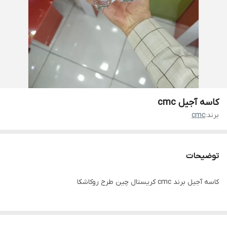
کاسه آجیل cmc
برند:
cmc
توضیحات
کاسه آجیل برند cmc کریستال چین طرح روکاشکا