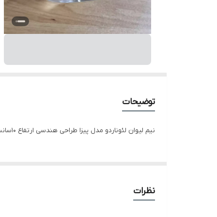
توضیحات
نیم لیوان لئوناردو مدل پیزا طراحی هندسی ارتفاع 10سانت دهانه 8.5 سانت ساده و بدون تراش جنس کریستال
نظرات