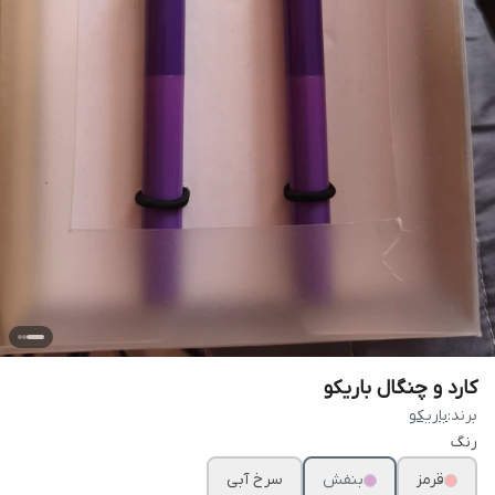
کارد و چنگال باریکو
برند:
باریکو
رنگ
قرمز
بنفش
سرخ آبی