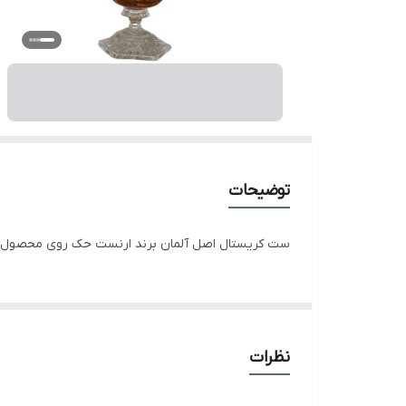
توضیحات
ست کریستال اصل آلمان برند ارنست حک روی محصول دوپوسته پایه 6ضلعی ارتفاع 32سانت کار بصورت جفت می باش
نظرات