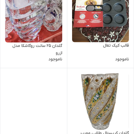
قالب کیک تفال
گلدان 25 سانت روگاشکا مدل
ازرو
ناموجود
ناموجود
گلدان کریستال طلایی مورب