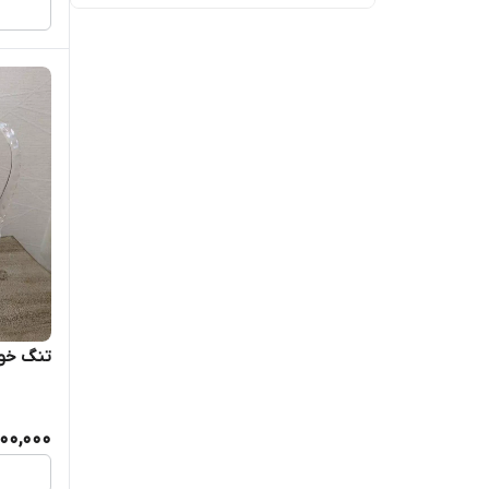
تنگ خو
000,000