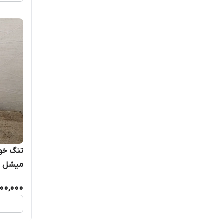
تنگ خو
میشل
000,000