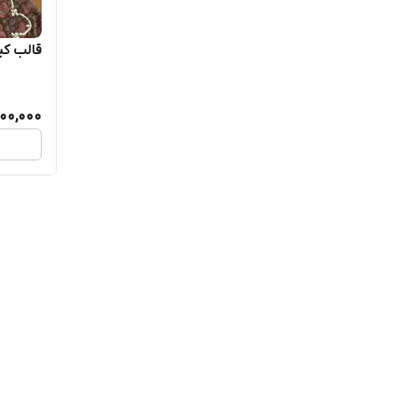
قالب کی
00,000