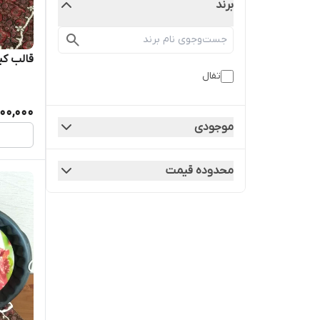
برند
قالب کی
تفال
00,000
موجودی
محدوده قیمت