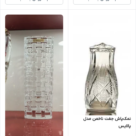
نمک‌پاش جفت ناخمن مدل
پالایس